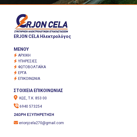
ERJON CELA Ηλεκτρολόγος
MENOY

ΑΡΧΙΚΗ

ΥΠΗΡΕΣΙΕΣ

ΦΩΤΟΒΟΛΤΑΪΚΑ

ΕΡΓΑ

ΕΠΙΚΟΙΝΩΝΙΑ
ΣΤΟΙΧΕΙΑ ΕΠΙΚΟΙΝΩΝΙΑΣ

ΚΩΣ, Τ.Κ. 853 00

6940 573254
24ΩΡΗ ΕΞΥΠΗΡΕΤΗΣΗ

erionjcela270@gmail.com