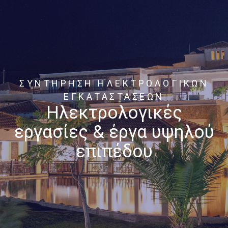
ΣΥΝΤΗΡΗΣΗ ΗΛΕΚΤΡΟΛΟΓΙΚΩΝ
ΕΓΚΑΤΑΣΤΑΣΕΩΝ
Ηλεκτρολογικές
εργασίες & έργα υψηλού
επιπέδου