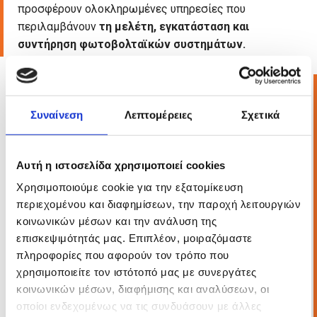
προσφέρουν ολοκληρωμένες υπηρεσίες που
περιλαμβάνουν
τη μελέτη, εγκατάσταση και
συντήρηση φωτοβολταϊκών συστημάτων.
Αυτόνομα φωτοβολταϊκά συστήματα (σύστημα
παραγωγής ηλεκτρικής ενέργειας χωρίς Δημόσιο
Συναίνεση
Λεπτομέρειες
Σχετικά
δίκτυο)
Φωτοβολταϊκά σε στέγες (net metering –
αυτοπαραγωγή)
Αυτή η ιστοσελίδα χρησιμοποιεί cookies
Φωτοβολταϊκά για εξοχικά και κύριες κατοικίες,
Χρησιμοποιούμε cookie για την εξατομίκευση
ανεξαρτήτως μεγέθους
περιεχομένου και διαφημίσεων, την παροχή λειτουργιών
Μελέτη, σχεδίαση και εφαρμογή εγκατάστασης
κοινωνικών μέσων και την ανάλυση της
φωτοβολταϊκών
επισκεψιμότητάς μας. Επιπλέον, μοιραζόμαστε
Επίβλεψη όλων των σταδίων κατασκευής
πληροφορίες που αφορούν τον τρόπο που
Συντήρηση της εγκατάστασης με τις σωστές
χρησιμοποιείτε τον ιστότοπό μας με συνεργάτες
προδιαγραφές
κοινωνικών μέσων, διαφήμισης και αναλύσεων, οι
οποίοι ενδεχομένως να τις συνδυάσουν με άλλες